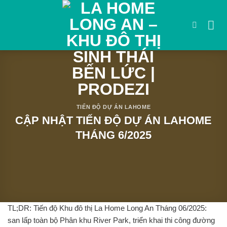
Bỏ
qua
nội
dung
TIẾN ĐỘ DỰ ÁN LAHOME
CẬP NHẬT TIẾN ĐỘ DỰ ÁN LAHOME
THÁNG 6/2025
TL;DR:
Tiến độ Khu đô thị La Home Long An Tháng 06/2025:
san lấp toàn bộ Phân khu River Park, triển khai thi công đường