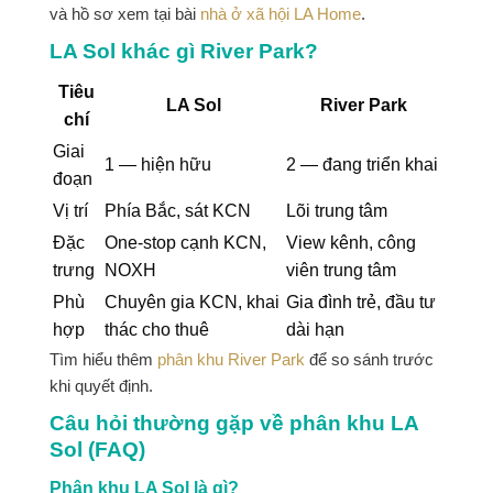
và hồ sơ xem tại bài
nhà ở xã hội LA Home
.
LA Sol khác gì River Park?
Tiêu
LA Sol
River Park
chí
Giai
1 — hiện hữu
2 — đang triển khai
đoạn
Vị trí
Phía Bắc, sát KCN
Lõi trung tâm
Đặc
One-stop cạnh KCN,
View kênh, công
trưng
NOXH
viên trung tâm
Phù
Chuyên gia KCN, khai
Gia đình trẻ, đầu tư
hợp
thác cho thuê
dài hạn
Tìm hiểu thêm
phân khu River Park
để so sánh trước
khi quyết định.
Câu hỏi thường gặp về phân khu LA
Sol (FAQ)
Phân khu LA Sol là gì?