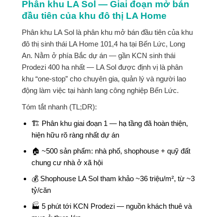
Phân khu LA Sol — Giai đoạn mở bán
đầu tiên của khu đô thị LA Home
Phân khu LA Sol
là phân khu mở bán đầu tiên của khu
đô thị sinh thái LA Home 101,4 ha tại Bến Lức, Long
An. Nằm ở phía Bắc dự án — gần KCN sinh thái
Prodezi 400 ha nhất — LA Sol được định vị là phân
khu “one-stop” cho chuyên gia, quản lý và người lao
động làm việc tại hành lang công nghiệp Bến Lức.
Tóm tắt nhanh (TL;DR):
🏗️ Phân khu giai đoạn 1 — hạ tầng đã hoàn thiện,
hiện hữu rõ ràng nhất dự án
🏠 ~500 sản phẩm: nhà phố, shophouse + quỹ đất
chung cư nhà ở xã hội
💰 Shophouse LA Sol tham khảo ~36 triệu/m², từ ~3
tỷ/căn
🏭 5 phút tới KCN Prodezi — nguồn khách thuê và