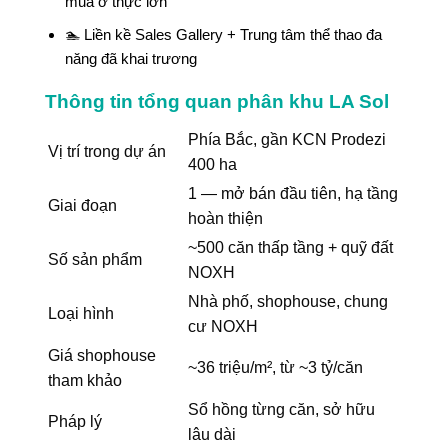
mua ở thực lớn
🏊 Liền kề Sales Gallery + Trung tâm thể thao đa
năng đã khai trương
Thông tin tổng quan phân khu LA Sol
Phía Bắc, gần KCN Prodezi
Vị trí trong dự án
400 ha
1 — mở bán đầu tiên, hạ tầng
Giai đoạn
hoàn thiện
~500 căn thấp tầng + quỹ đất
Số sản phẩm
NOXH
Nhà phố, shophouse, chung
Loại hình
cư NOXH
Giá shophouse
~36 triệu/m², từ ~3 tỷ/căn
tham khảo
Sổ hồng từng căn, sở hữu
Pháp lý
lâu dài