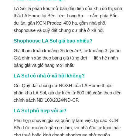
LA Sol là phân khu mở bán đầu tiên của khu đô thị sinh
thái LA Home tại Bến Lức, Long An — nằm phía Bắc
dự án, gần KCN Prodezi 400 ha, gồm nhà phố,
shophouse và quỹ đất chung cư nhà ở xã hội.
Shophouse LA Sol giá bao nhiêu?
Giá tham khảo khoảng 36 triệu/m², từ khoảng 3 tỷ/căn.
Giá chính xác theo bảng giá từng đợt — liên hệ nhận
bảng giá và giỏ hàng mới nhất.
LA Sol có nhà ở xã hội không?
Có. Quỹ đất chung cư NOXH của LA Home thuộc
phân khu LA Sol, giá dự kiến từ 600 triệu/căn theo diện
chính sách NĐ 100/2024/NĐ-CP.
LA Sol phù hợp với ai?
Phù hợp chuyên gia và quản lý làm việc tại các KCN
Bến Lức muốn ở gần nơi làm, và nhà đầu tư khai thác
cho thuê hoặc kinh doanh shophouse nhờ nguồn