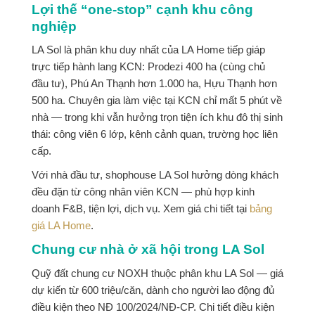
Lợi thế “one-stop” cạnh khu công
nghiệp
LA Sol là phân khu duy nhất của LA Home tiếp giáp
trực tiếp hành lang KCN: Prodezi 400 ha (cùng chủ
đầu tư), Phú An Thạnh hơn 1.000 ha, Hựu Thạnh hơn
500 ha. Chuyên gia làm việc tại KCN chỉ mất 5 phút về
nhà — trong khi vẫn hưởng trọn tiện ích khu đô thị sinh
thái: công viên 6 lớp, kênh cảnh quan, trường học liên
cấp.
Với nhà đầu tư, shophouse LA Sol hưởng dòng khách
đều đặn từ công nhân viên KCN — phù hợp kinh
doanh F&B, tiện lợi, dịch vụ. Xem giá chi tiết tại
bảng
giá LA Home
.
Chung cư nhà ở xã hội trong LA Sol
Quỹ đất chung cư NOXH thuộc phân khu LA Sol — giá
dự kiến từ 600 triệu/căn, dành cho người lao động đủ
điều kiện theo NĐ 100/2024/NĐ-CP. Chi tiết điều kiện