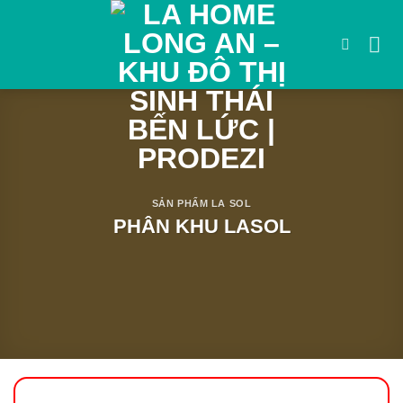
Bỏ
qua
nội
dung
SẢN PHẨM LA SOL
PHÂN KHU LASOL