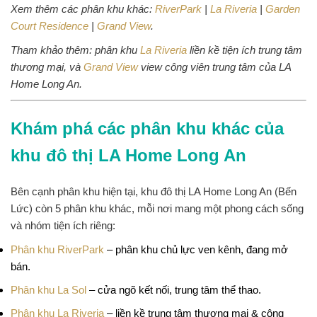
Xem thêm các phân khu khác:
RiverPark
|
La Riveria
|
Garden
Court Residence
|
Grand View
.
Tham khảo thêm: phân khu
La Riveria
liền kề tiện ích trung tâm
thương mại, và
Grand View
view công viên trung tâm của LA
Home Long An.
Khám phá các phân khu khác của
khu đô thị LA Home Long An
Bên cạnh phân khu hiện tại, khu đô thị LA Home Long An (Bến
Lức) còn 5 phân khu khác, mỗi nơi mang một phong cách sống
và nhóm tiện ích riêng:
Phân khu RiverPark
– phân khu chủ lực ven kênh, đang mở
bán.
Phân khu La Sol
– cửa ngõ kết nối, trung tâm thể thao.
Phân khu La Riveria
– liền kề trung tâm thương mại & công