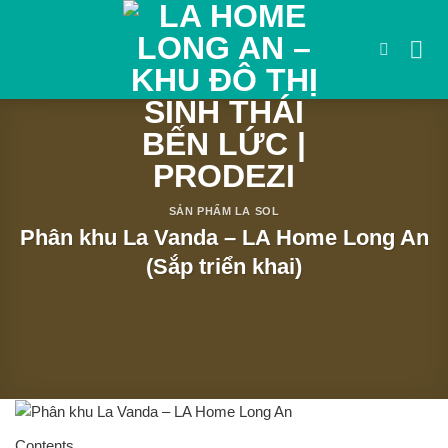
Bỏ
qua
nội
dung
SẢN PHẨM LA SOL
Phân khu La Vanda – LA Home Long An
(Sắp triển khai)
Contents