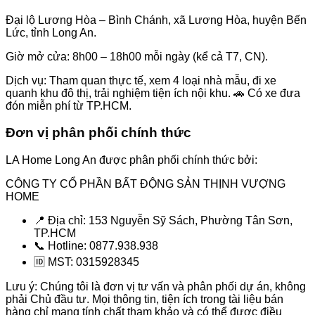
Đại lộ Lương Hòa – Bình Chánh
, xã Lương Hòa, huyện Bến
Lức, tỉnh Long An.
Giờ mở cửa
: 8h00 – 18h00 mỗi ngày (kể cả T7, CN).
Dịch vụ
: Tham quan thực tế, xem 4 loại nhà mẫu, đi xe
quanh khu đô thị, trải nghiệm tiện ích nội khu. 🚗
Có xe đưa
đón miễn phí từ TP.HCM
.
Đơn vị phân phối chính thức
LA Home Long An được phân phối chính thức bởi:
CÔNG TY CỔ PHẦN BẤT ĐỘNG SẢN THỊNH VƯỢNG
HOME
📍 Địa chỉ: 153 Nguyễn Sỹ Sách, Phường Tân Sơn,
TP.HCM
📞 Hotline: 0877.938.938
🆔 MST: 0315928345
Lưu ý
: Chúng tôi là đơn vị tư vấn và phân phối dự án, không
phải Chủ đầu tư. Mọi thông tin, tiện ích trong tài liệu bán
hàng chỉ mang tính chất tham khảo và có thể được điều