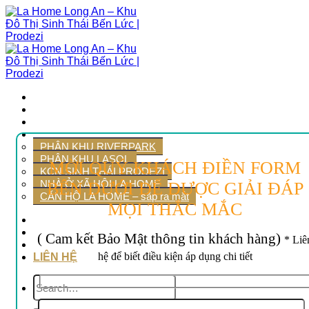
Bỏ
qua
nội
dung
HOME
VỊ TRÍ
TIỆN ÍCH
SẢN PHẨM
PHÂN KHU RIVERPARK
PHÂN KHU LASOL
MỜI QUÝ KHÁCH ĐIỀN FORM
KCN SINH THÁI PRODEZI
NHÀ Ở XÃ HỘI LA HOME
BÊN DƯỚI ĐỂ ĐƯỢC GIẢI ĐÁP
CĂN HỘ LA HOME – sắp ra mắt
MỌI THẮC MẮC
NHÀ MẪU
BẢNG GIÁ
( Cam kết Bảo Mật thông tin khách hàng)
* Liê
Giới Thiệu
hệ để biết điều kiện áp dụng chi tiết
LIÊN HỆ