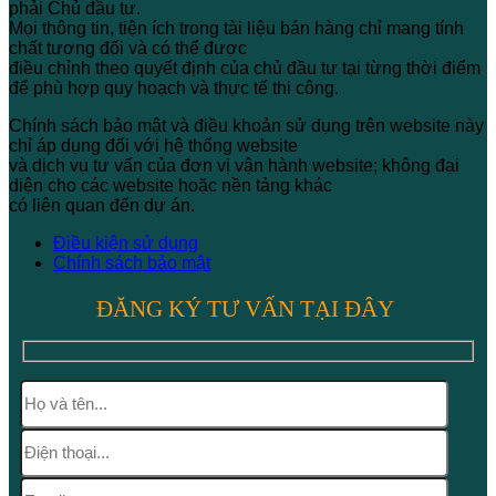
phải Chủ đầu tư.
Mọi thông tin, tiện ích trong tài liệu bán hàng chỉ mang tính
chất tương đối và có thể được
điều chỉnh theo quyết định của chủ đầu tư tại từng thời điểm
để phù hợp quy hoạch và thực tế thi công.
Chính sách bảo mật và điều khoản sử dụng trên website này
chỉ áp dụng đối với hệ thống website
và dịch vụ tư vấn của đơn vị vận hành website; không đại
diện cho các website hoặc nền tảng khác
có liên quan đến dự án.
Điều kiện sử dụng
Chính sách bảo mật
ĐĂNG KÝ TƯ VẤN TẠI ĐÂY