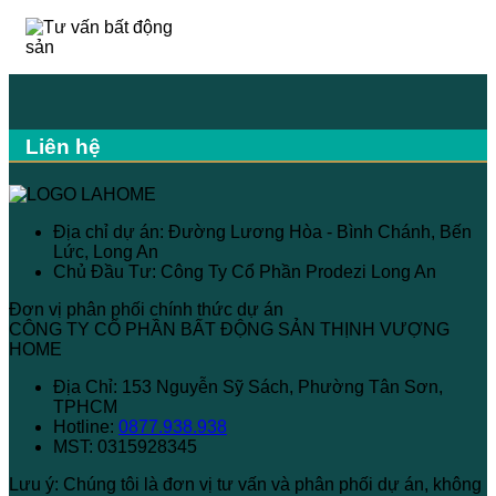
Liên hệ
Địa chỉ dự án: Đường Lương Hòa - Bình Chánh, Bến
Lức, Long An
Chủ Đầu Tư: Công Ty Cổ Phần Prodezi Long An
Đơn vị phân phối chính thức dự án
CÔNG TY CỔ PHẦN BẤT ĐỘNG SẢN THỊNH VƯỢNG
HOME
Địa Chỉ: 153 Nguyễn Sỹ Sách, Phường Tân Sơn,
TPHCM
Hotline:
0877.938.938
MST: 0315928345
Lưu ý:
Chúng tôi là đơn vị tư vấn và phân phối dự án, không