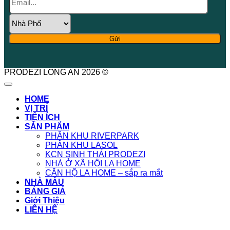
PRODEZI LONG AN 2026 ©
HOME
VỊ TRÍ
TIỆN ÍCH
SẢN PHẨM
PHÂN KHU RIVERPARK
PHÂN KHU LASOL
KCN SINH THÁI PRODEZI
NHÀ Ở XÃ HỘI LA HOME
CĂN HỘ LA HOME – sắp ra mắt
NHÀ MẪU
BẢNG GIÁ
Giới Thiệu
LIÊN HỆ