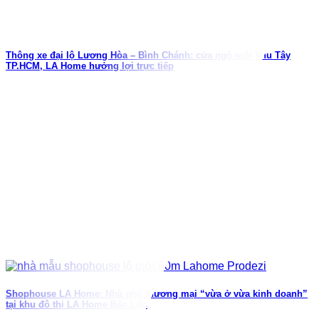
Thông xe đại lộ Lương Hòa – Bình Chánh: cửa ngõ mới khu Tây
TP.HCM, LA Home hưởng lợi trực tiếp
Shophouse LA Home: Nhà phố thương mại “vừa ở vừa kinh doanh”
tại khu đô thị LA Home Bến Lức