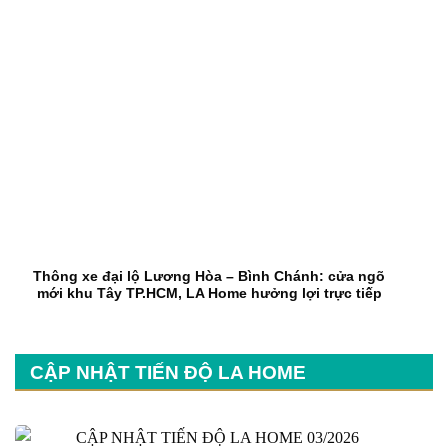
Thông xe đại lộ Lương Hòa – Bình Chánh: cửa ngõ
mới khu Tây TP.HCM, LA Home hưởng lợi trực tiếp
CẬP NHẬT TIẾN ĐỘ LA HOME