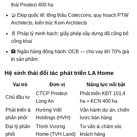
thái Prodezi 400 ha
🤝 Ekip quốc tế: tổng thầu Coteccons, quy hoạch PTW
Architects, kiến trúc Korn Architects
📄 Pháp lý minh bạch: giấy phép xây dựng đã công bố
công khai
🏦 Ngân hàng đồng hành: OCB — cho vay tới 70% giá
trị sản phẩm
Hệ sinh thái đối tác phát triển LA Home
Vai trò
Đơn vị
Năng lực nổi bật
CTCP Prodezi
Phát triển KĐT 101,4
Chủ đầu tư
Long An
ha + KCN 400 ha
Phát triển &
Hướng Việt
Vận hành dự án, chiến
phân phối
Holdings (HVH)
lược bán hàng
Đại lý phân
Thịnh Vượng
Tư vấn & chăm sóc
phối
Home (TVH Land)
khách hàng