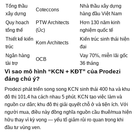
Tổng thầu
Nhà thầu xây dựng
Coteccons
xây dựng
hàng đầu Việt Nam
Quy hoạch
PTW Architects
Hơn 130 năm kinh
tổng thể
(Úc)
nghiệm quốc tế
Thiết kế kiến
Kiến trúc sinh thái hiện
Korn Architects
trúc
đại
Ngân hàng
Vay 70%, miễn lãi gốc
OCB
tài trợ
36 tháng
Vì sao mô hình “KCN + KĐT” của Prodezi
đáng chú ý?
Prodezi phát triển song song KCN sinh thái 400 ha và khu
đô thị 101,4 ha cách nhau 5 phút. KCN tạo việc làm và
nguồn cư dân; khu đô thị giải quyết chỗ ở và tiện ích. Với
người mua, điều này đồng nghĩa nguồn cầu thuê/mua hiện
hữu thay vì kỳ vọng — yếu tố giảm rủi ro quan trọng khi
đầu tư vùng ven.