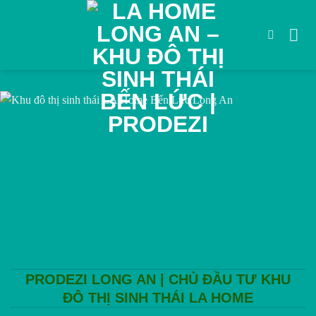
Bỏ
qua
nội
dung
PRODEZI LONG AN | CHỦ ĐẦU TƯ KHU
ĐÔ THỊ SINH THÁI LA HOME