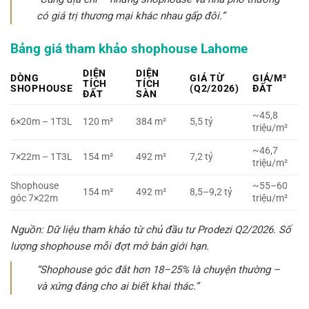
có giá trị thương mại khác nhau gấp đôi.”
Bảng giá tham khảo shophouse Lahome
DIỆN
DIỆN
DÒNG
GIÁ TỪ
GIÁ/M²
TÍCH
TÍCH
SHOPHOUSE
(Q2/2026)
ĐẤT
ĐẤT
SÀN
~45,8
6×20m – 1T3L
120 m²
384 m²
5,5 tỷ
triệu/m²
~46,7
7×22m – 1T3L
154 m²
492 m²
7,2 tỷ
triệu/m²
Shophouse
~55–60
154 m²
492 m²
8,5–9,2 tỷ
góc 7×22m
triệu/m²
Nguồn: Dữ liệu tham khảo từ chủ đầu tư Prodezi Q2/2026. Số
lượng shophouse mỗi đợt mở bán giới hạn.
“Shophouse góc đắt hơn 18–25% là chuyện thường –
và xứng đáng cho ai biết khai thác.”