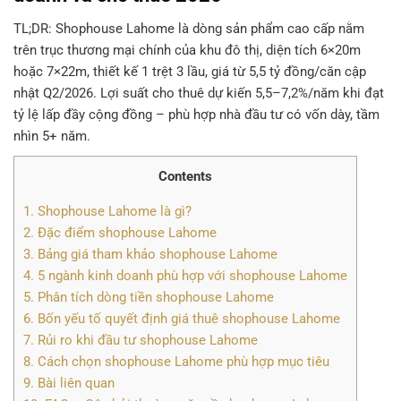
TL;DR:
Shophouse Lahome là dòng sản phẩm cao cấp nằm
trên trục thương mại chính của khu đô thị, diện tích 6×20m
hoặc 7×22m, thiết kế 1 trệt 3 lầu, giá từ 5,5 tỷ đồng/căn cập
nhật Q2/2026. Lợi suất cho thuê dự kiến 5,5–7,2%/năm khi đạt
tỷ lệ lấp đầy cộng đồng – phù hợp nhà đầu tư có vốn dày, tầm
nhìn 5+ năm.
Contents
1.
Shophouse Lahome là gì?
2.
Đặc điểm shophouse Lahome
3.
Bảng giá tham khảo shophouse Lahome
4.
5 ngành kinh doanh phù hợp với shophouse Lahome
5.
Phân tích dòng tiền shophouse Lahome
6.
Bốn yếu tố quyết định giá thuê shophouse Lahome
7.
Rủi ro khi đầu tư shophouse Lahome
8.
Cách chọn shophouse Lahome phù hợp mục tiêu
9.
Bài liên quan