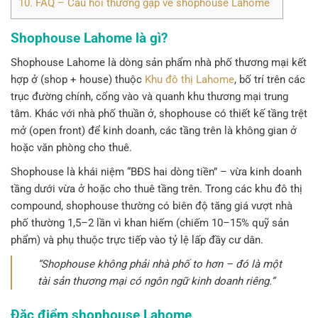
10.
FAQ – Câu hỏi thường gặp về shophouse Lahome
Shophouse Lahome là gì?
Shophouse Lahome là
dòng sản phẩm nhà phố thương mại kết
hợp ở (shop + house) thuộc
Khu đô thị Lahome
, bố trí trên các
trục đường chính, cổng vào và quanh khu thương mại trung
tâm. Khác với nhà phố thuần ở, shophouse có thiết kế tầng trệt
mở (open front) để kinh doanh, các tầng trên là không gian ở
hoặc văn phòng cho thuê.
Shophouse là khái niệm “BĐS hai dòng tiền” – vừa kinh doanh
tầng dưới vừa ở hoặc cho thuê tầng trên. Trong các khu đô thị
compound, shophouse thường có biên độ tăng giá vượt nhà
phố thường 1,5–2 lần vì khan hiếm (chiếm 10–15% quỹ sản
phẩm) và phụ thuộc trực tiếp vào tỷ lệ lấp đầy cư dân.
“Shophouse không phải nhà phố to hơn – đó là một
tài sản thương mại có ngôn ngữ kinh doanh riêng.”
Đặc điểm shophouse Lahome