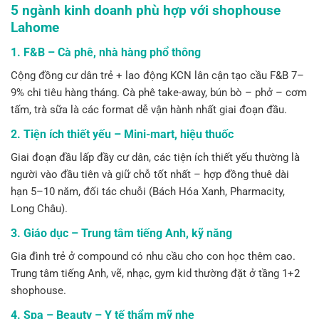
5 ngành kinh doanh phù hợp với shophouse
Lahome
1. F&B – Cà phê, nhà hàng phổ thông
Cộng đồng cư dân trẻ + lao động KCN lân cận tạo cầu F&B 7–
9% chi tiêu hàng tháng. Cà phê take-away, bún bò – phở – cơm
tấm, trà sữa là các format dễ vận hành nhất giai đoạn đầu.
2. Tiện ích thiết yếu – Mini-mart, hiệu thuốc
Giai đoạn đầu lấp đầy cư dân, các tiện ích thiết yếu thường là
người vào đầu tiên và giữ chỗ tốt nhất – hợp đồng thuê dài
hạn 5–10 năm, đối tác chuỗi (Bách Hóa Xanh, Pharmacity,
Long Châu).
3. Giáo dục – Trung tâm tiếng Anh, kỹ năng
Gia đình trẻ ở compound có nhu cầu cho con học thêm cao.
Trung tâm tiếng Anh, vẽ, nhạc, gym kid thường đặt ở tầng 1+2
shophouse.
4. Spa – Beauty – Y tế thẩm mỹ nhẹ