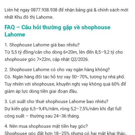
Liên hệ ngay 0877.938.938 để nhận bảng giá & chính sách mới
nhất Khu đô thị Lahome.
FAQ – Câu hỏi thường gặp về shophouse
Lahome
1. Shophouse Lahome giá bao nhiêu?
Từ 5,5 tỷ đồng/căn cho dòng 6×20m, lên đến 8,5–9,2 tỷ cho
shophouse góc 7×22m, cập nhật Q2/2026.
2. Shophouse Lahome có cho vay ngân hàng không?
Có. Ngân hàng đối tác hỗ trợ vay 50–70%, tương tự nhà phố.
Tuy nhiên với shophouse, khuyến nghị vay không quá 60% để
giảm áp lực dòng tiền giai đoạn đầu.
3. Lợi suất cho thuê shophouse Lahome bao nhiêu?
Dự kiến gộp 6,5–9,4%/năm, ròng 5,2–7,5%/năm khi đạt full
công suất – thường sau 24–36 tháng.
4. Nên mua shophouse mặt tiền hay góc?
Shophouse góc đắt hơn 18–25% nhưng có hai mặt khai thác,