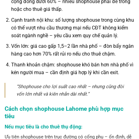
cộng đồng dưới 60% – nhiều shophouse phải để trống
hoặc cho thuê giá thấp.
Cạnh tranh nội khu:
số lượng shophouse trong cùng khu
có thể vượt nhu cầu thương mại nếu CĐT không kiểm
soát ngành nghề – yêu cầu xem quy chế quản lý.
Vốn lớn:
giá cao gấp 1,5–2 lần nhà phố – đòn bẩy ngân
hàng cao hơn 70% rất rủi ro nếu cho thuê chậm.
Thanh khoản chậm:
shophouse khó bán hơn nhà phố vì
kén người mua – cần định giá hợp lý khi cần exit.
“Shophouse cho lợi suất cao nhất – nhưng cũng đòi
vốn lớn nhất và kiên nhẫn dài nhất.”
Cách chọn shophouse Lahome phù hợp mục
tiêu
Nếu mục tiêu là cho thuê thụ động:
Ưu tiên shophouse trên trục đường có cổng phụ – ổn định, dễ