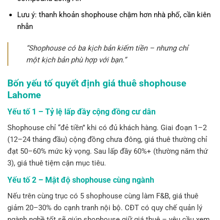
Lưu ý: thanh khoản shophouse chậm hơn nhà phố, cần kiên
nhẫn
“Shophouse có ba kịch bản kiếm tiền – nhưng chỉ
một kịch bản phù hợp với bạn.”
Bốn yếu tố quyết định giá thuê shophouse
Lahome
Yếu tố 1 – Tỷ lệ lấp đầy cộng đồng cư dân
Shophouse chỉ “đẻ tiền” khi có đủ khách hàng. Giai đoạn 1–2
(12–24 tháng đầu) cộng đồng chưa đông, giá thuê thường chỉ
đạt 50–60% mức kỳ vọng. Sau lấp đầy 60%+ (thường năm thứ
3), giá thuê tiệm cận mục tiêu.
Yếu tố 2 – Mật độ shophouse cùng ngành
Nếu trên cùng trục có 5 shophouse cùng làm F&B, giá thuê
giảm 20–30% do cạnh tranh nội bộ. CĐT có quy chế quản lý
ngành nghề tốt sẽ giúp shophouse giữ giá thuê – yêu cầu xem