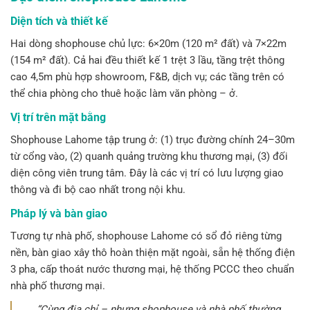
Diện tích và thiết kế
Hai dòng shophouse chủ lực: 6×20m (120 m² đất) và 7×22m
(154 m² đất). Cả hai đều thiết kế 1 trệt 3 lầu, tầng trệt thông
cao 4,5m phù hợp showroom, F&B, dịch vụ; các tầng trên có
thể chia phòng cho thuê hoặc làm văn phòng – ở.
Vị trí trên mặt bằng
Shophouse Lahome tập trung ở: (1) trục đường chính 24–30m
từ cổng vào, (2) quanh quảng trường khu thương mại, (3) đối
diện công viên trung tâm. Đây là các vị trí có lưu lượng giao
thông và đi bộ cao nhất trong nội khu.
Pháp lý và bàn giao
Tương tự nhà phố, shophouse Lahome có sổ đỏ riêng từng
nền, bàn giao xây thô hoàn thiện mặt ngoài, sẵn hệ thống điện
3 pha, cấp thoát nước thương mại, hệ thống PCCC theo chuẩn
nhà phố thương mại.
“Cùng địa chỉ – nhưng shophouse và nhà phố thường