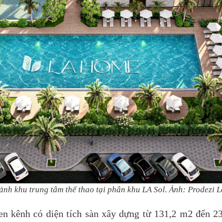
ảnh khu trung tâm thể thao tại phân khu LA Sol. Ảnh: Prodezi 
en kênh có diện tích sàn xây dựng từ 131,2 m2 đến 2