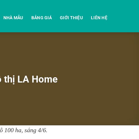
NHÀ MẪU
BẢNG GIÁ
GIỚI THIỆU
LIÊN HỆ
ô thị LA Home
 100 ha, sáng 4/6.