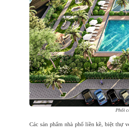
Phối c
Các sản phẩm nhà phố liền kề, biệt thự v