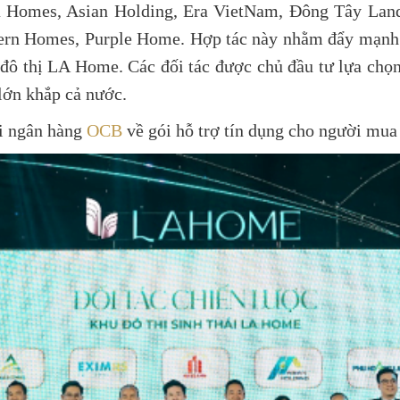
ka Homes, Asian Holding, Era VietNam, Đông Tây La
rn Homes, Purple Home. Hợp tác này nhằm đẩy mạnh t
 đô thị LA Home. Các đối tác được chủ đầu tư lựa chọn
lớn khắp cả nước.
ới ngân hàng
OCB
về gói hỗ trợ tín dụng cho người mu