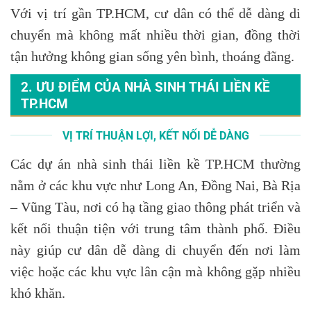
Với vị trí gần TP.HCM, cư dân có thể dễ dàng di
chuyển mà không mất nhiều thời gian, đồng thời
tận hưởng không gian sống yên bình, thoáng đãng.
2. ƯU ĐIỂM CỦA NHÀ SINH THÁI LIỀN KỀ
TP.HCM
VỊ TRÍ THUẬN LỢI, KẾT NỐI DỄ DÀNG
Các dự án nhà sinh thái liền kề TP.HCM thường
nằm ở các khu vực như Long An, Đồng Nai, Bà Rịa
– Vũng Tàu, nơi có hạ tầng giao thông phát triển và
kết nối thuận tiện với trung tâm thành phố. Điều
này giúp cư dân dễ dàng di chuyển đến nơi làm
việc hoặc các khu vực lân cận mà không gặp nhiều
khó khăn.