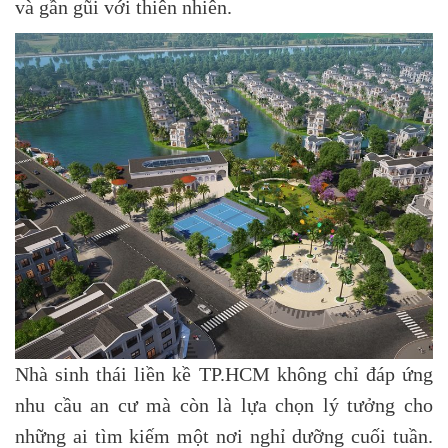
và gần gũi với thiên nhiên.
Nhà sinh thái liền kề TP.HCM không chỉ đáp ứng
nhu cầu an cư mà còn là lựa chọn lý tưởng cho
những ai tìm kiếm một nơi nghỉ dưỡng cuối tuần.