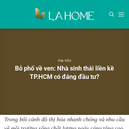
Bỏ
qua
nội
dung
TIN TỨC
Bỏ phố về ven: Nhà sinh thái liền kề
TP.HCM có đáng đầu tư?
Trong bối cảnh đô thị hóa nhanh chóng và nhu cầu
về môi trường sống chất lượng ngày càng tăng cao,