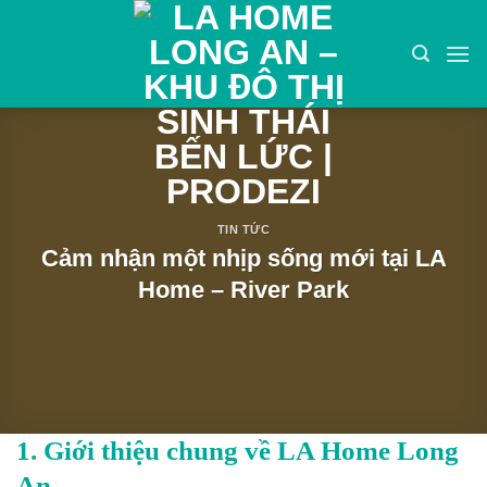
Bỏ
qua
nội
dung
TIN TỨC
Cảm nhận một nhịp sống mới tại LA
Home – River Park
1. Giới thiệu chung về LA Home Long
An