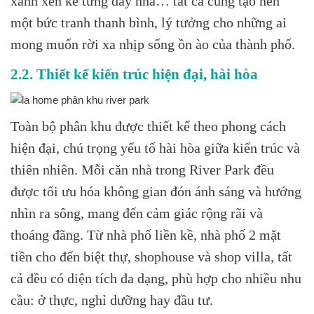
xanh xen kẽ từng dãy nhà… tất cả cùng tạo nên
một bức tranh thanh bình, lý tưởng cho những ai
mong muốn rời xa nhịp sống ồn ào của thành phố.
2.2. Thiết kế kiến trúc hiện đại, hài hòa
Toàn bộ phân khu được thiết kế theo phong cách
hiện đại, chú trọng yếu tố hài hòa giữa kiến trúc và
thiên nhiên. Mỗi căn nhà trong River Park đều
được tối ưu hóa không gian đón ánh sáng và hướng
nhìn ra sông, mang đến cảm giác rộng rãi và
thoáng đãng. Từ nhà phố liền kề, nhà phố 2 mặt
tiền cho đến biệt thự, shophouse và shop villa, tất
cả đều có diện tích đa dạng, phù hợp cho nhiều nhu
cầu: ở thực, nghỉ dưỡng hay đầu tư.