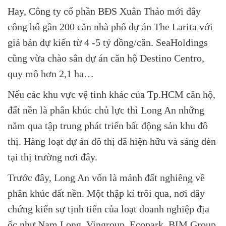
Hay, Công ty cổ phần BĐS Xuân Thảo mới đây
công bố gần 200 căn nhà phố dự án The Larita với
giá bán dự kiến từ 4 -5 tỷ đồng/căn. SeaHoldings
cũng vừa chào sân dự án căn hộ Destino Centro,
quy mô hơn 2,1 ha…
Nếu các khu vực vệ tinh khác của Tp.HCM căn hộ,
đất nền là phân khúc chủ lực thì Long An những
năm qua tập trung phát triển bất động sản khu đô
thị. Hàng loạt dự án đô thị đã hiện hữu và sáng đèn
tại thị trường nơi đây.
Trước đây, Long An vốn là mảnh đất nghiêng về
phân khúc đất nền. Một thập kỉ trôi qua, nơi đây
chứng kiến sự tịnh tiến của loạt doanh nghiệp địa
ốc như Nam Long, Vingroup, Ecopark, BIM Group,