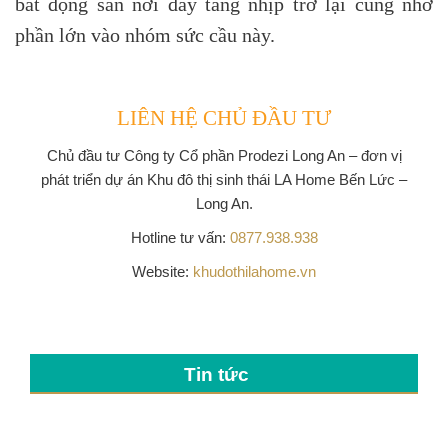
bất động sản nơi đây tăng nhịp trở lại cũng nhờ
phần lớn vào nhóm sức cầu này.
LIÊN HỆ CHỦ ĐẦU TƯ
Chủ đầu tư
Công ty Cổ phần Prodezi Long An
– đơn vị
phát triển dự án Khu đô thị sinh thái LA Home Bến Lức –
Long An.
Hotline tư vấn:
0877.938.938
Website:
khudothilahome.vn
Tin tức