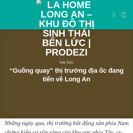
Bỏ
qua
nội
dung
TIN TỨC
“Guồng quay” thị trường địa ốc đang
tiến về Long An
Những ngày qua, thị trường bất động sản phía Nam
chứng kiến sự rộn ràng của khu vực phía Tây, cụ