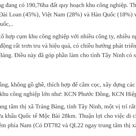
g đang có 190,76ha đất quy hoạch khu công nghiệp. Thu
ừ Đài Loan (45%), Việt Nam (28%) và Hàn Quốc (18%) và
uốc,..
ổ hợp cụm khu công nghiệp với nhiều công ty, nhiều 
 động rất trơn tru và hiệu quả, có chiều hướng phát tri
Bàng. Điều này đã góp phần làm cho tỉnh Tây Ninh có s
ẳng, không gồ ghề, thích hợp để cắm cọc, xây dựng các
 khu công nghiệp lớn như:
KCN Phước Đông
,
KCN Hiệ
ung tâm thị xã Trảng Bàng, tỉnh Tây Ninh, một vị trí r
a khẩu Quốc tế Mộc Bài 28km. Thuận lợi cho việc di
điểm phía Nam (Có DT782 và QL22 ngay trung tâm thị x