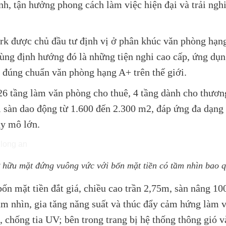
anh, tận hưởng phong cách làm việc hiện đại và trải ngh
ark được chủ đầu tư định vị ở phân khúc văn phòng hạn
cùng định hướng đó là những tiện nghi cao cấp, ứng dụ
, đúng chuẩn văn phòng hạng A+ trên thế giới.
26 tầng làm văn phòng cho thuê, 4 tầng dành cho thươn
i sàn dao động từ 1.600 đến 2.300 m2, đáp ứng đa dạng 
uy mô lớn.
 hữu mặt đứng vuông vức với bốn mặt tiền có tầm nhìn bao q
ốn mặt tiền đắt giá, chiều cao trần 2,75m, sàn nâng 1
 tầm nhìn, gia tăng năng suất và thúc đẩy cảm hứng làm
, chống tia UV; bên trong trang bị hệ thống thông gió