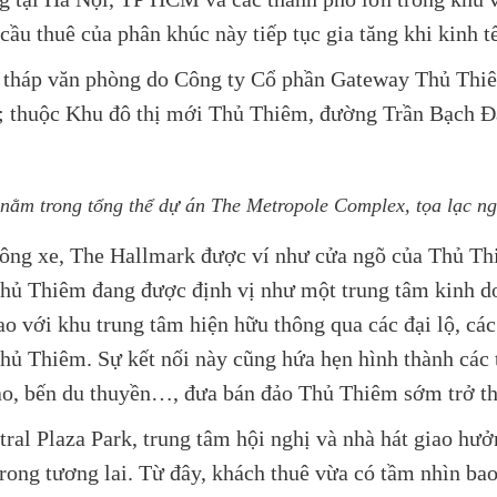
ầu thuê của phân khúc này tiếp tục gia tăng khi kinh t
tòa tháp văn phòng do Công ty Cổ phần Gateway Thủ Thi
; thuộc Khu đô thị mới Thủ Thiêm, đường Trần Bạch 
nằm trong tổng thể dự án The Metropole Complex, tọa lạc n
ông xe, The Hallmark được ví như cửa ngõ của Thủ Thiê
 Thủ Thiêm đang được định vị như một trung tâm kinh 
ao với khu trung tâm hiện hữu thông qua các đại lộ, c
hủ Thiêm. Sự kết nối này cũng hứa hẹn hình thành các t
thao, bến du thuyền…, đưa bán đảo Thủ Thiêm sớm trở t
ral Plaza Park, trung tâm hội nghị và nhà hát giao hưở
trong tương lai. Từ đây, khách thuê vừa có tầm nhìn ba