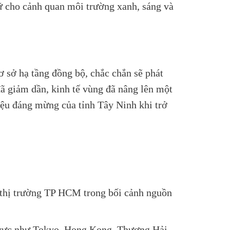
iữ cho cảnh quan môi trường xanh, sáng và
ơ sở hạ tầng đồng bộ, chắc chắn sẽ phát
đã giảm dần, kinh tế vùng đã nâng lên một
iệu đáng mừng của tỉnh Tây Ninh khi trở
t thị trường TP HCM trong bối cảnh nguồn
u vực như Tokyo, Hong Kong, Thượng Hải…