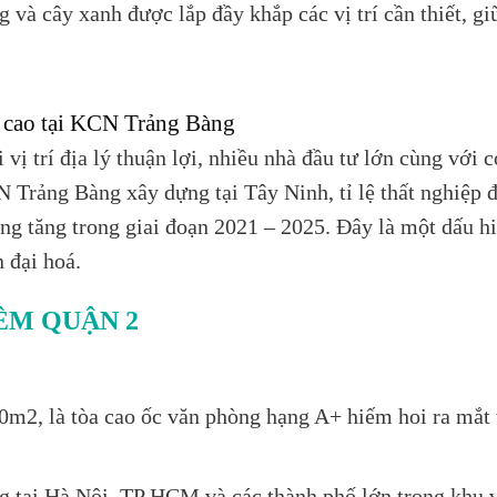
g và cây xanh được lắp đầy khắp các vị trí cần thiết, g
g cao tại KCN Trảng Bàng
 trí địa lý thuận lợi, nhiều nhà đầu tư lớn cùng với c
CN Trảng Bàng xây dựng tại Tây Ninh, tỉ lệ thất nghiệp 
ng tăng trong giai đoạn 2021 – 2025. Đây là một dấu h
 đại hoá.
ÊM QUẬN 2
00m2, là tòa cao ốc văn phòng hạng A+ hiếm hoi ra mắ
ng tại Hà Nội, TP HCM và các thành phố lớn trong kh