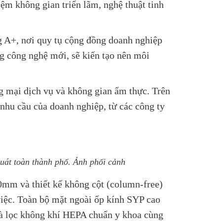
iệm không gian triển lãm, nghệ thuật tinh
g A+, nơi quy tụ cộng đồng doanh nghiệp
ng công nghệ mới, sẽ kiến tạo nên môi
g mại dịch vụ và không gian ẩm thực. Trên
nhu cầu của doanh nghiệp, từ các công ty
uát toàn thành phố. Ảnh phối cảnh
00mm và thiết kế không cột (column-free)
 việc. Toàn bộ mặt ngoài ốp kính SYP cao
 và lọc không khí HEPA chuẩn y khoa cùng