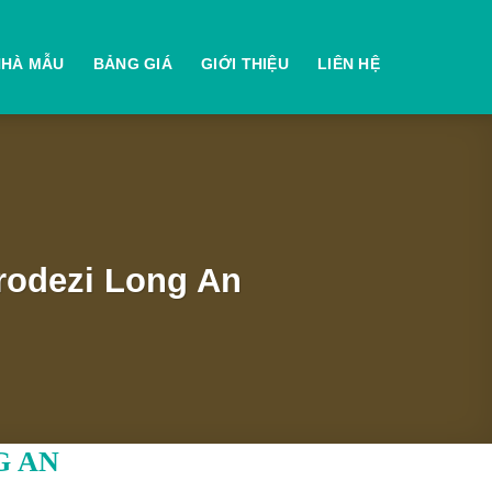
NHÀ MẪU
BẢNG GIÁ
GIỚI THIỆU
LIÊN HỆ
rodezi Long An
G AN